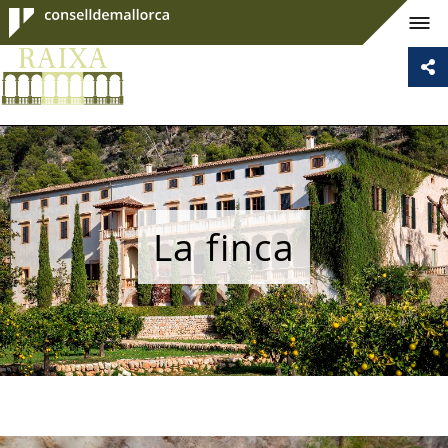
Consell de
Mallorca
La finca