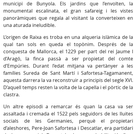
municipi de Bunyola. Els jardins que l’envolten, la
monumental escalinata, el gran safareig i les vistes
panoràmiques que regala al visitant la converteixen en
una aturada ineludible.
L’origen de Raixa es troba en una alqueria islàmica de la
qual tan sols en queda el topònim. Després de la
conquesta de Mallorca, el 1229 per part del rei Jaume I
d’Aragó, la finca passà a ser propietat del comte
d’Empúries. Durant l’edat mitjana va pertànyer a les
famílies Sureda de Sant Martí i Safortesa-Tagamanent,
aquesta darrera la va reconstruir a principis del segle XVI.
D’aquell temps resten la volta de la capella i el pòrtic de la
clastra.
Un altre episodi a remarcar és quan la casa va ser
assaltada i cremada el 1522 pels seguidors de les lluites
socials de les Germanies, perquè el propietari
d’aleshores, Pere-Joan Safortesa i Descatlar, era partidari