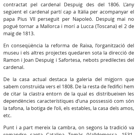
contractat pel cardenal Despuig des del 1806. L’any
següent el cardenal partí cap a Itàlia per acompanyar el
papa Pius VII perseguit per Napoleó. Despuig mai no
pogué tornar a Mallorca i morí a Lucca (Toscana) el 2 de
maig de 1813.
En conseqüència la reforma de Raixa, l’organització del
museu i els altres projectes quedaren sota la direcció de
Ramon i Joan Despuig i Safortesa, nebots predilectes del
cardenal.
De la casa actual destaca la galeria del migjorn que
sabem construïda vers el 1808. De la resta de l’edifici hem
de citar la clastra entorn de la qual es distribueixen les
dependències característiques d’una possessió com són
la tafona, la botiga de l’oli, els estables, la casa dels amos,
etc.
Punt i a part mereix la cambra, on segons la tradició va
romandre santa Catalina Tomàs (Valldemossa, 1531-