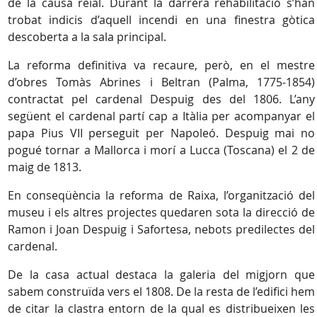
de la causa reial. Durant la darrera rehabilitació s’han
trobat indicis d’aquell incendi en una finestra gòtica
descoberta a la sala principal.
La reforma definitiva va recaure, però, en el mestre
d’obres Tomàs Abrines i Beltran (Palma, 1775-1854)
contractat pel cardenal Despuig des del 1806. L’any
següent el cardenal partí cap a Itàlia per acompanyar el
papa Pius VII perseguit per Napoleó. Despuig mai no
pogué tornar a Mallorca i morí a Lucca (Toscana) el 2 de
maig de 1813.
En conseqüència la reforma de Raixa, l’organització del
museu i els altres projectes quedaren sota la direcció de
Ramon i Joan Despuig i Safortesa, nebots predilectes del
cardenal.
De la casa actual destaca la galeria del migjorn que
sabem construïda vers el 1808. De la resta de l’edifici hem
de citar la clastra entorn de la qual es distribueixen les