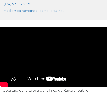
(+34) 971 173 860
mediambient@conselldemallorca.net
Obertura de la tafona de la finca de Raixa al públic