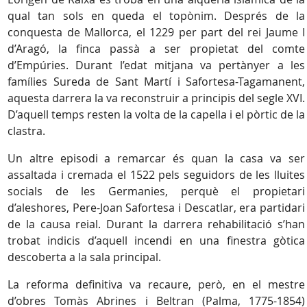
qual tan sols en queda el topònim. Després de la
conquesta de Mallorca, el 1229 per part del rei Jaume I
d’Aragó, la finca passà a ser propietat del comte
d’Empúries. Durant l’edat mitjana va pertànyer a les
famílies Sureda de Sant Martí i Safortesa-Tagamanent,
aquesta darrera la va reconstruir a principis del segle XVI.
D’aquell temps resten la volta de la capella i el pòrtic de la
clastra.
Un altre episodi a remarcar és quan la casa va ser
assaltada i cremada el 1522 pels seguidors de les lluites
socials de les Germanies, perquè el propietari
d’aleshores, Pere-Joan Safortesa i Descatlar, era partidari
de la causa reial. Durant la darrera rehabilitació s’han
trobat indicis d’aquell incendi en una finestra gòtica
descoberta a la sala principal.
La reforma definitiva va recaure, però, en el mestre
d’obres Tomàs Abrines i Beltran (Palma, 1775-1854)