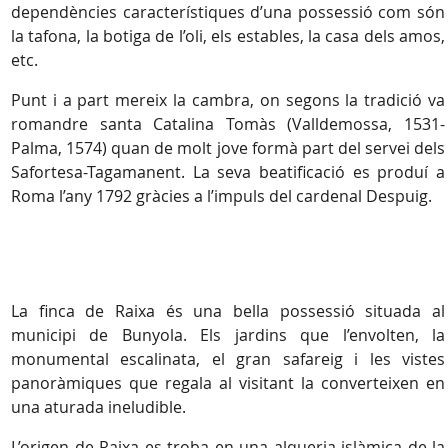
dependències característiques d’una possessió com són
la tafona, la botiga de l’oli, els estables, la casa dels amos,
etc.
Punt i a part mereix la cambra, on segons la tradició va
romandre santa Catalina Tomàs (Valldemossa, 1531-
Palma, 1574) quan de molt jove formà part del servei dels
Safortesa-Tagamanent. La seva beatificació es produí a
Roma l’any 1792 gràcies a l’impuls del cardenal Despuig.
La finca de Raixa és una bella possessió situada al
municipi de Bunyola. Els jardins que l’envolten, la
monumental escalinata, el gran safareig i les vistes
panoràmiques que regala al visitant la converteixen en
una aturada ineludible.
L’origen de Raixa es troba en una alqueria islàmica de la